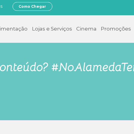
os
Como Chegar
limentação
Lojas e Serviços
Cinema
Promoções
onteúdo? #NoAlamedaT