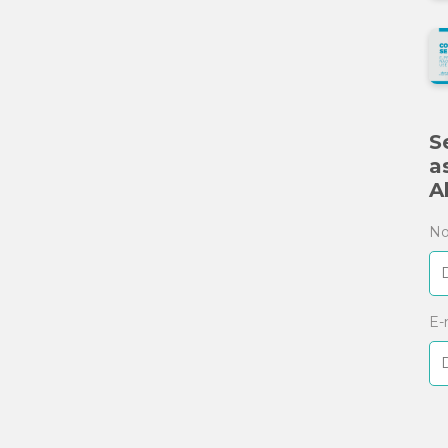
S
a
A
N
E-