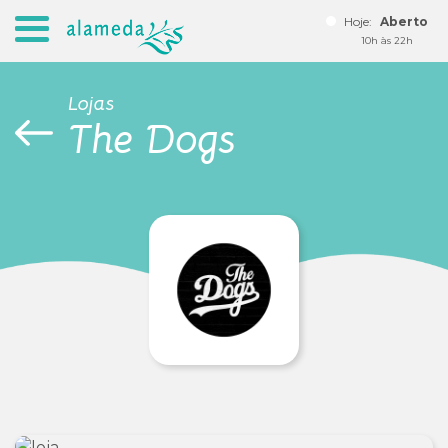
Hoje:
Aberto
10h às 22h
Lojas
The Dogs
Seja um lojista