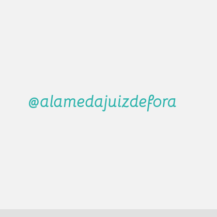
@alamedajuizdefora