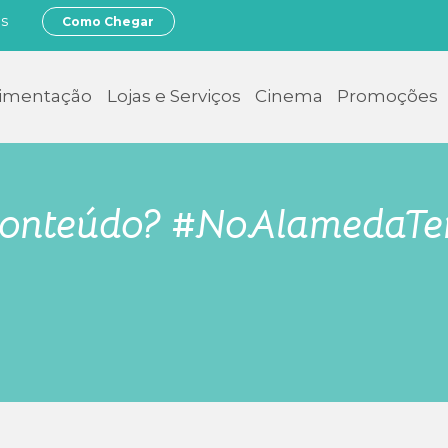
os
Como Chegar
limentação
Lojas e Serviços
Cinema
Promoções
onteúdo? #NoAlamedaT