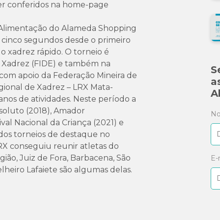
ser conferidos na home-page
e Alimentação do Alameda Shopping
 cinco segundos desde o primeiro
 o xadrez rápido. O torneio é
e Xadrez (FIDE) e também na
S
 com apoio da Federação Mineira de
a
gional de Xadrez – LRX Mata-
A
nos de atividades. Neste período a
soluto (2018), Amador
N
val Nacional da Criança (2021) e
odos torneios de destaque no
 LRX conseguiu reunir atletas do
ião, Juiz de Fora, Barbacena, São
E-
lheiro Lafaiete são algumas delas.